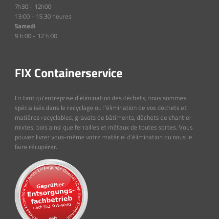
7h30 - 12h00
13:00 - 15.30 heures
Samedi
9 h 00 - 12 h 00
FIX Containerservice
En tant qu'entreprise d'élimination des déchets, nous sommes
spécialisés dans le recyclage ou l'élimination de vos déchets et
matières recyclables, gravats de bâtiments, déchets de chantier
mixtes, bois ainsi que ferrailles et métaux de toutes sortes. Vous
pouvez livrer vous-même votre matériel d'élimination ou nous le
faire récupérer.