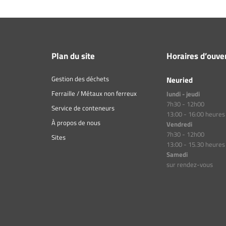
Plan du site
Horaires d’ouve
Gestion des déchets
Neuried
Ferraille / Métaux non ferreux
lundi - jeudi
7h30 - 12h00
Service de conteneurs
13:00 - 16:00 heures
À propos de nous
Vendredi
7h30 - 12h00
Sites
13:00 - 15.30 heures
Samedi
sur rendez-vous