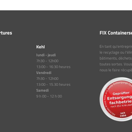
rtures
FIX Containers
Kehl
En tant qu'entrepri
le recyclage ou l'é
lundi - jeudi
bâtiments, déchets 
7h30 - 12h00
toutes sortes. Vous
13:00 - 16:30 heures
nous le faire récupé
Vendredi
7h30 - 12h00
13:00 - 15.30 heures
Samedi
9 h 00 - 12 h 00