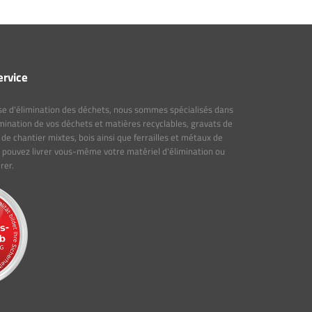
ervice
se d'élimination des déchets, nous sommes spécialisés dans
limination de vos déchets et matières recyclables, gravats de
de chantier mixtes, bois ainsi que ferrailles et métaux de
 pouvez livrer vous-même votre matériel d'élimination ou
rer.