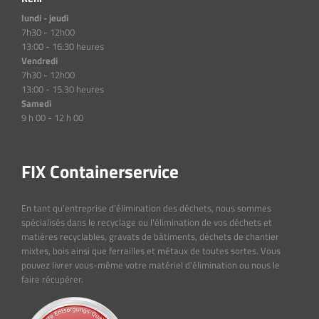
lundi - jeudi
7h30 - 12h00
13:00 - 16:30 heures
Vendredi
7h30 - 12h00
13:00 - 15.30 heures
Samedi
9 h 00 - 12 h 00
FIX Containerservice
En tant qu'entreprise d'élimination des déchets, nous sommes
spécialisés dans le recyclage ou l'élimination de vos déchets et
matières recyclables, gravats de bâtiments, déchets de chantier
mixtes, bois ainsi que ferrailles et métaux de toutes sortes. Vous
pouvez livrer vous-même votre matériel d'élimination ou nous le
faire récupérer.