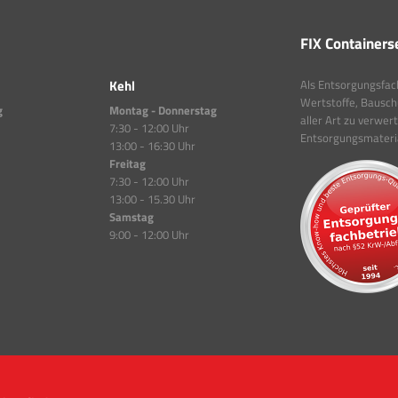
FIX Containers
Kehl
Als Entsorgungsfachb
Wertstoffe, Bauschu
g
Montag - Donnerstag
aller Art zu verwer
7:30 - 12:00 Uhr
Entsorgungsmaterial
13:00 - 16:30 Uhr
Freitag
7:30 - 12:00 Uhr
13:00 - 15.30 Uhr
Samstag
9:00 - 12:00 Uhr