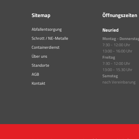
Sitemap
Öffnungszeiten
Abfallentsorgung
Neuried
Schrott / NE-Metalle
Montag - Donnersta
7:30 - 12:00 Uhr
Containerdienst
13:00 - 16:00 Uhr
Über uns
Freitag
7:30 - 12:00 Uhr
Standorte
13:00 - 15.30 Uhr
AGB
Samstag
nach Vereinbarung
Kontakt