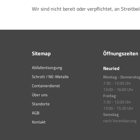
Wir sind nicht bereit oder verpflichtet, an Streit
Sitemap
Öffnungszeiten
Abfallentsorgung
Neuried
Schrott / NE-Metalle
Montag - Donnersta
7:30 - 12:00 Uhr
Containerdienst
13:00 - 16:00 Uhr
Über uns
Freitag
7:30 - 12:00 Uhr
Standorte
13:00 - 15.30 Uhr
AGB
Samstag
nach Vereinbarung
Kontakt