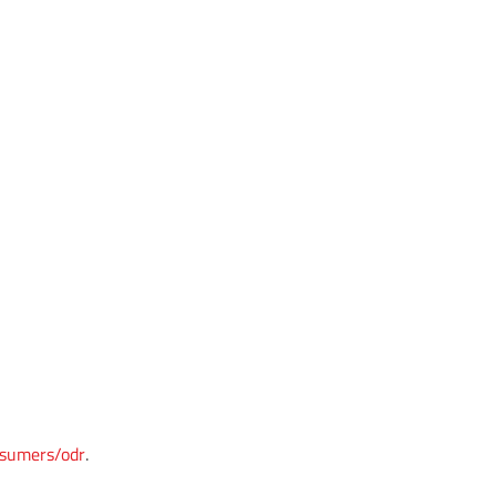
nsumers/odr
.