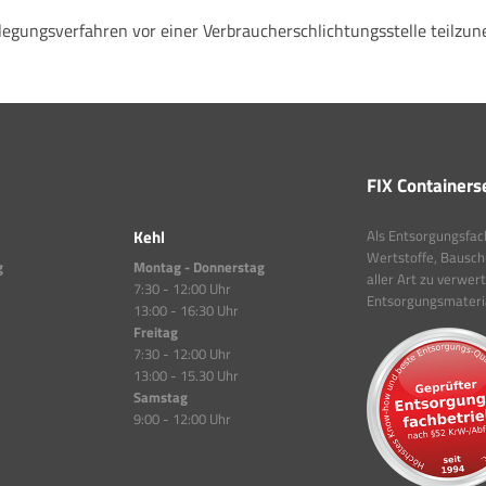
beilegungsverfahren vor einer Verbraucherschlichtungsstelle teilzu
FIX Containers
Kehl
Als Entsorgungsfachb
Wertstoffe, Bauschu
g
Montag - Donnerstag
aller Art zu verwer
7:30 - 12:00 Uhr
Entsorgungsmaterial
13:00 - 16:30 Uhr
Freitag
7:30 - 12:00 Uhr
13:00 - 15.30 Uhr
Samstag
9:00 - 12:00 Uhr