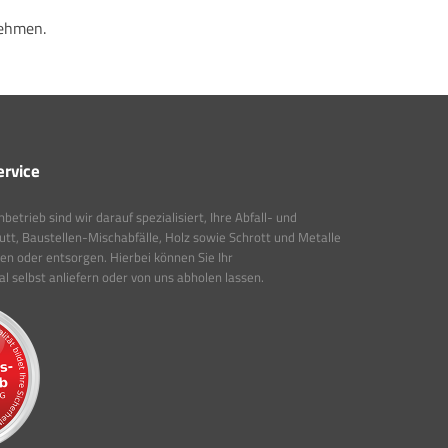
nehmen.
ervice
etrieb sind wir darauf spezialisiert, Ihre Abfall- und
tt, Baustellen-Mischabfälle, Holz sowie Schrott und Metalle
ten oder entsorgen. Hierbei können Sie Ihr
 selbst anliefern oder von uns abholen lassen.